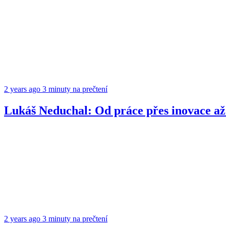
2 years ago
3 minuty na prečtení
Lukáš Neduchal: Od práce přes inovace až
2 years ago
3 minuty na prečtení