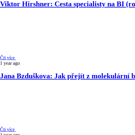
Viktor Hirshner: Cesta specialisty na BI (r
Čti více
1 year ago
Jana Bzduškova: Jak přejít z molekulární bi
Čti více
1 year ago