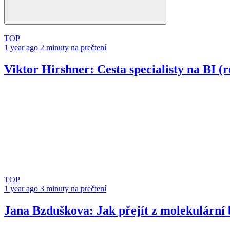
TOP
1 year ago
2 minuty na prečtení
Viktor Hirshner: Cesta specialisty na BI (
TOP
1 year ago
3 minuty na prečtení
Jana Bzduškova: Jak přejít z molekulární b