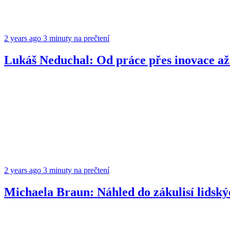
2 years ago
3 minuty na prečtení
Lukáš Neduchal: Od práce přes inovace až
2 years ago
3 minuty na prečtení
Michaela Braun: Náhled do zákulisí lidský