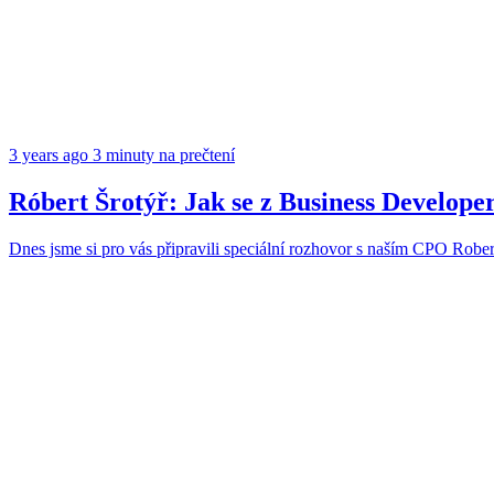
3 years ago
3 minuty na prečtení
Róbert Šrotýř: Jak se z Business Developer
Dnes jsme si pro vás připravili speciální rozhovor s naším CPO Robe