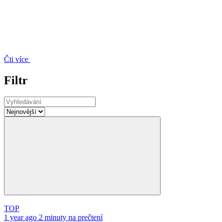
Čti více
Filtr
TOP
1 year ago
2 minuty na prečtení