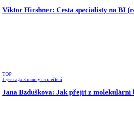
Viktor Hirshner: Cesta specialisty na BI (
TOP
1 year ago
3 minuty na prečtení
Jana Bzduškova: Jak přejít z molekulární b